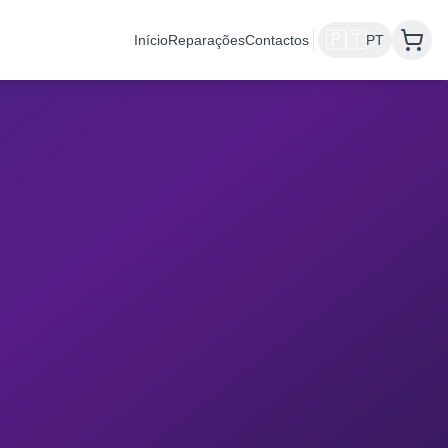
🇵🇹
Início
Reparações
Contactos
PT